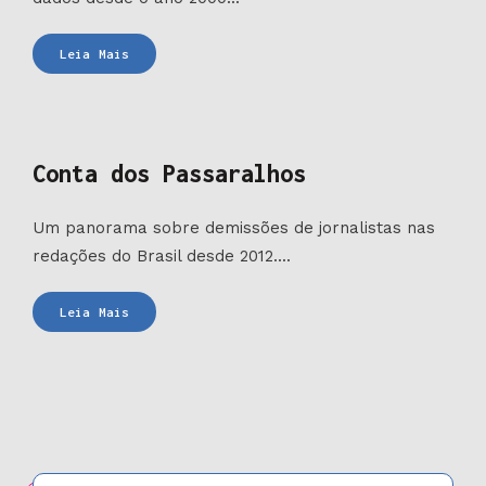
Agregador
Leia Mais
de
pesquisas
eleitorais
Conta dos Passaralhos
Um panorama sobre demissões de jornalistas nas
redações do Brasil desde 2012....
Conta
Leia Mais
dos
Passaralhos