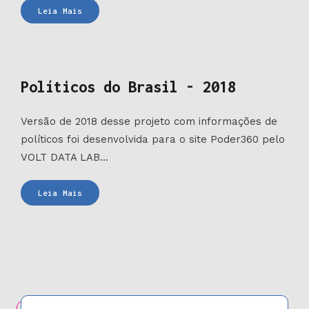
Bolsa
Leia Mais
de
reportagem
sobre
a
Políticos do Brasil - 2018
ALESP
Versão de 2018 desse projeto com informações de
políticos foi desenvolvida para o site Poder360 pelo
VOLT DATA LAB...
Políticos
Leia Mais
do
Brasil
-
2018